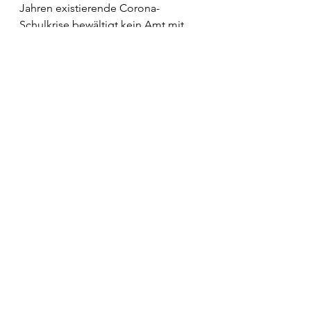
Jahren existierende Corona-
Schulkrise bewältigt kein Amt mit 
Regularien aus dem Lehrbuch der 
Verwaltungswissenschaft von 1980“, 
kritisiert Promny.
Alle ansehen
Aktuelle Beiträge