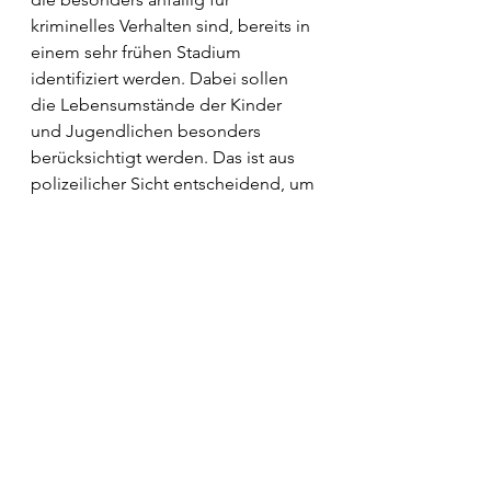
kriminelles Verhalten sind, bereits in 
einem sehr frühen Stadium 
identifiziert werden. Dabei sollen 
die Lebensumstände der Kinder 
und Jugendlichen besonders 
berücksichtigt werden. Das ist aus 
polizeilicher Sicht entscheidend, um 
Kriminalität und Opferzahlen zu 
reduzieren. Gleichzeitig ist das 
Vorgehen aus pädagogischer 
Perspektive besonders effektiv, 
damit die Betroffenen ihr Verhalten 
ändern“, erklärt Promny.