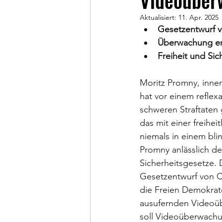
Videoüber
Aktualisiert:
11. Apr. 2025
Gesetzentwurf v
Überwachung ers
Freiheit und Si
Moritz Promny, inne
hat vor einem reflex
schweren Straftaten
das mit einer freihei
niemals in einem bl
Promny anlässlich de
Sicherheitsgesetze.
Gesetzentwurf von 
die Freien Demokrate
ausufernden Videoüb
soll Videoüberwachu