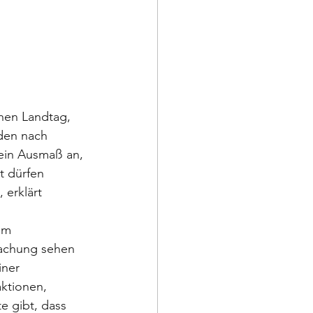
hen Landtag, 
den nach 
ein Ausmaß an, 
t dürfen 
erklärt 
im 
achung sehen 
iner 
ktionen, 
 gibt, dass 