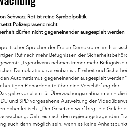
wachung
on Schwarz-Rot ist reine Symbolpolitik 
etzt Polizeipräsenz nicht
cherheit dürfen nicht gegeneinander ausgespielt werden
npolitischer Sprecher der Freien Demokraten im Hessisc
artigen Ruf nach mehr Befugnissen der Sicherheitsbehör
 gewarnt: „Irgendwann nehmen immer mehr Befugnisse 
tlichen Demokratie unvereinbar ist. Freiheit und Sicherhei
inden Automatismus gegeneinander ausgespielt werden“, 
r heutigen Plenardebatte über eine Verschärfung der 
 Das gelte vor allem für Überwachungsmaßnahmen – die 
CDU und SPD vorgesehene Ausweitung der Videoüberw
n daher kritisch. „Der Gesetzentwurf birgt die Gefahr e
erwachung. Geht es nach den regierungstragenden Fra
ng auch dann möglich sein, wenn es keine Anhaltspunkte