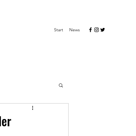
Start
News
der