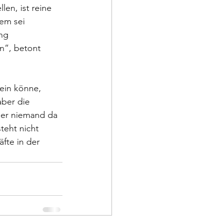
en, ist reine 
dem sei 
ng 
n“, betont 
ein könne, 
ber die 
aber niemand da 
teht nicht 
fte in der 