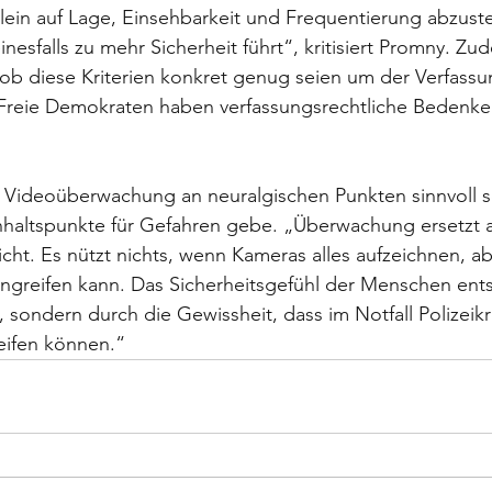
lein auf Lage, Einsehbarkeit und Frequentierung abzustell
inesfalls zu mehr Sicherheit führt“, kritisiert Promny. Zu
 ob diese Kriterien konkret genug seien um der Verfassu
 Freie Demokraten haben verfassungsrechtliche Bedenke
 Videoüberwachung an neuralgischen Punkten sinnvoll s
haltspunkte für Gefahren gebe. „Überwachung ersetzt a
nicht. Es nützt nichts, wenn Kameras alles aufzeichnen, 
 eingreifen kann. Das Sicherheitsgefühl der Menschen ents
sondern durch die Gewissheit, dass im Notfall Polizeikrä
eifen können.“