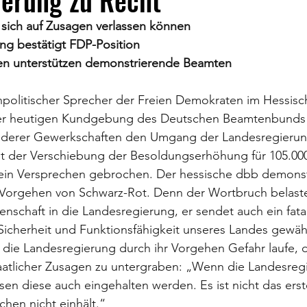
ierung zu Recht
sich auf Zusagen verlassen können
ng bestätigt FDP-Position
en unterstützen demonstrierende Beamten
npolitischer Sprecher der Freien Demokraten im Hessisc
ch der heutigen Kundgebung des Deutschen Beamtenbunds 
nderer Gewerkschaften den Umgang der Landesregierun
 der Verschiebung der Besoldungserhöhung für 105.000
in Versprechen gebrochen. Der hessische dbb demonstri
Vorgehen von Schwarz-Rot. Denn der Wortbruch belastet
nschaft in die Landesregierung, er sendet auch ein fatale
e Sicherheit und Funktionsfähigkeit unseres Landes gewähr
die Landesregierung durch ihr Vorgehen Gefahr laufe, d
staatlicher Zusagen zu untergraben: „Wenn die Landesreg
n diese auch eingehalten werden. Es ist nicht das erst
hen nicht einhält.“ 