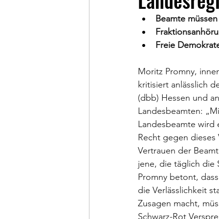
Landesreg
Beamte müssen 
Fraktionsanhöru
Freie Demokrat
Moritz Promny, inne
kritisiert anlässli
(dbb) Hessen und a
Landesbeamten: „Mit
Landesbeamte wird e
Recht gegen dieses 
Vertrauen der Beamte
jene, die täglich di
Promny betont, dass 
die Verlässlichkeit 
Zusagen macht, müsse
Schwarz-Rot Versprec