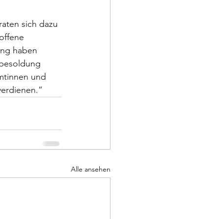
aten sich dazu 
offene 
ung haben 
nbesoldung 
amtinnen und 
verdienen.“
Alle ansehen