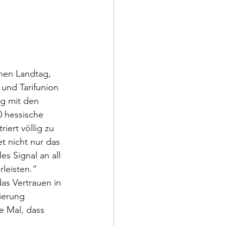
hen Landtag, 
und Tarifunion 
g mit den 
 hessische 
ert völlig zu 
 nicht nur das 
s Signal an all 
leisten.“ 
as Vertrauen in 
ierung 
e Mal, dass 