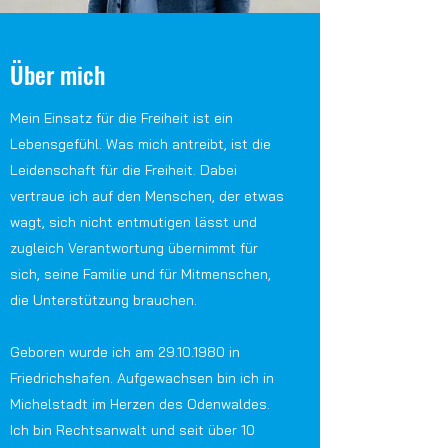
Über mich
Mein Einsatz für die Freiheit ist ein
Lebensgefühl. Was mich antreibt, ist die
Leidenschaft für die Freiheit. Dabei
vertraue ich auf den Menschen, der etwas
wagt, sich nicht entmutigen lässt und
zugleich Verantwortung übernimmt für
sich, seine Familie und für Mitmenschen,
die Unterstützung brauchen.
Geboren wurde ich am
29.10.1980
in
Friedrichshafen. Aufgewachsen bin ich in
Michelstadt im Herzen des Odenwaldes.
Ich bin Rechtsanwalt und seit über 10